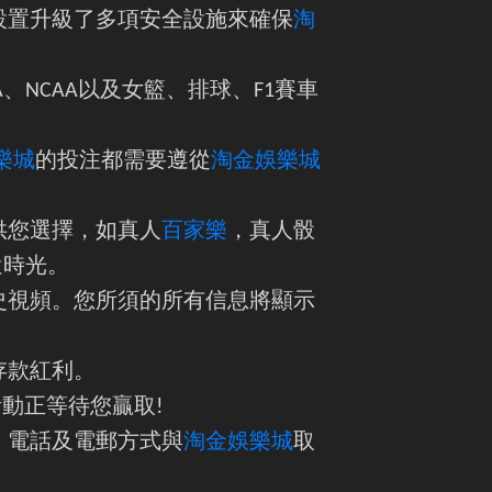
設置升級了多項安全設施來確保
淘
、NCAA以及女籃、排球、F1賽車
樂城
的投注都需要遵從
淘金娛樂城
供您選擇，如真人
百家樂
，真人骰
消遣時光。
史視頻。您所須的所有信息將顯示
存款紅利。
活動正等待您贏取!
、電話及電郵方式與
淘金娛樂城
取