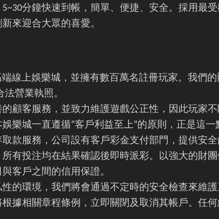
，5~30分鐘快速到帳，簡單、便捷、安全。採用最
創新來迎合大眾的喜愛。
高端線上娛樂城，並擁有數百萬名註冊玩家。我們
合法營業執照。
善的顧客服務，並致力維護遊戲公正性，因此玩家不
本娛樂城一直遵循”客戶利益至上”的原則，正是這
存取款服務，公司設有客戶彩金支付部門，提供安全
，所有投注均在結果確認後即時派彩。以強大的財團
司與客戶之間的信用保證。
私性的環境，我們將會通過不定時的安全檢查來維護
將根據相關章程條例，立即關閉及取消其帳戶。任何