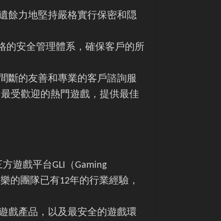
遺餘力地堅持嚴格實行保密和隠
嚴格的安全管理體系，確保客戶的所
不間斷的友善和專業的客戶諮詢服
採用最受歡迎的熱門遊戲，提供最佳
戲平台GLI（Gaming
，財神娛樂的團隊已有12年的行業經驗，
遊戲產品，以及最安全的遊戲環