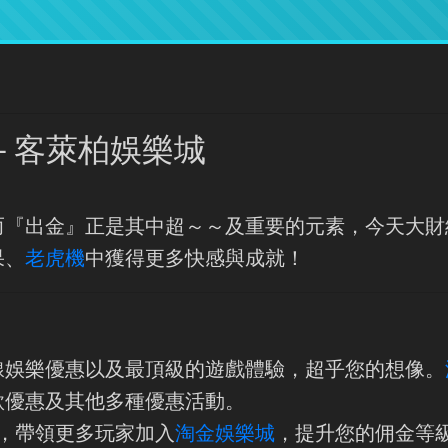
 - 客萊柏娛樂城
而『出金』正是其中超～～及重要的元素，今天大財
果、
老虎機
中獲得更多快感與成就！
娛樂優惠以及最頂級的遊戲體驗，超乎您的想​​像。
款優惠及其他多種優惠活動。
，帶領更多玩家加入
淘金娛樂城
，提升您的佣金等