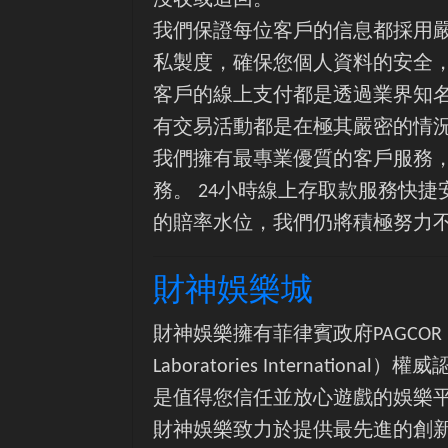
沒收或追回。
我們保證每位客戶的信息都採用
私製度，確保您個人資料的安全
客戶的線上支付都是透過業界知名
有交易活動都是在極其嚴密的情
我們擁有最專業優質的客戶服務，
務。 24小時線上存取款服務快
的賠率水位，我們仍將積極努力
財神娛樂城
財神娛樂擁有菲律賓政府PAGCO
Laboratories Intern
是值得您信任並放心遊戲的娛樂
財神娛樂致力於提供最先進的創